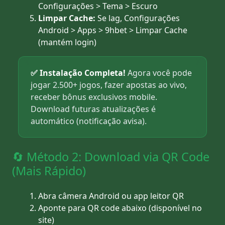
Configurações > Tema > Escuro
Limpar Cache:
Se lag, Configurações
Android > Apps > 9hbet > Limpar Cache
(mantém login)
✅ Instalação Completa!
Agora você pode
jogar 2.500+ jogos, fazer apostas ao vivo,
receber bônus exclusivos mobile.
Download futuras atualizações é
automático (notificação avisa).
🔄 Método 2: Download via QR Code
(Mais Rápido)
Abra câmera Android ou app leitor QR
Aponte para QR code abaixo (disponível no
site)