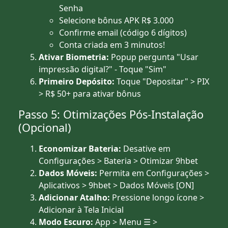
Senha
Selecione bônus APK R$ 3.000
Confirme email (código 6 dígitos)
Conta criada em 3 minutos!
Ativar Biometria:
Popup pergunta "Usar
impressão digital?" - Toque "Sim"
Primeiro Depósito:
Toque "Depositar" > PIX
> R$ 50+ para ativar bônus
Passo 5: Otimizações Pós-Instalação
(Opcional)
Economizar Bateria:
Desative em
Configurações > Bateria > Otimizar 9hbet
Dados Móveis:
Permita em Configurações >
Aplicativos > 9hbet > Dados Móveis [ON]
Adicionar Atalho:
Pressione longo ícone >
Adicionar à Tela Inicial
Modo Escuro:
App > Menu ☰ >