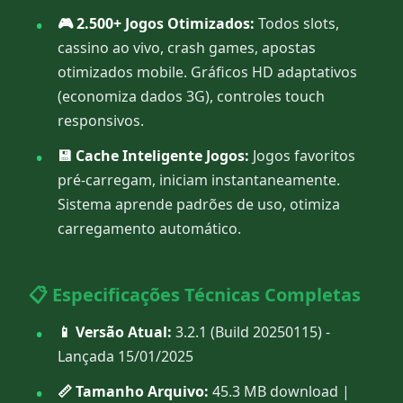
🎮 2.500+ Jogos Otimizados:
Todos slots,
cassino ao vivo, crash games, apostas
otimizados mobile. Gráficos HD adaptativos
(economiza dados 3G), controles touch
responsivos.
💾 Cache Inteligente Jogos:
Jogos favoritos
pré-carregam, iniciam instantaneamente.
Sistema aprende padrões de uso, otimiza
carregamento automático.
📋 Especificações Técnicas Completas
📱 Versão Atual:
3.2.1 (Build 20250115) -
Lançada 15/01/2025
📏 Tamanho Arquivo:
45.3 MB download |