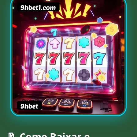
📝 Como Baixar e