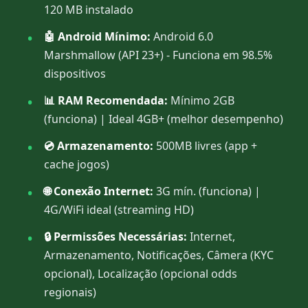
120 MB instalado
🤖 Android Mínimo:
Android 6.0
Marshmallow (API 23+) - Funciona em 98.5%
dispositivos
📊 RAM Recomendada:
Mínimo 2GB
(funciona) | Ideal 4GB+ (melhor desempenho)
💿 Armazenamento:
500MB livres (app +
cache jogos)
🌐 Conexão Internet:
3G mín. (funciona) |
4G/WiFi ideal (streaming HD)
🔒 Permissões Necessárias:
Internet,
Armazenamento, Notificações, Câmera (KYC
opcional), Localização (opcional odds
regionais)