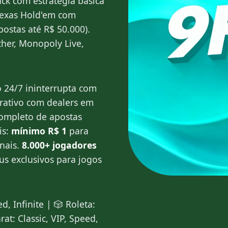
ack com estratégia básica
 Texas Hold'em com
postas até R$ 50.000).
her, Monopoly Live,
 24/7 ininterrupta com
terativo com dealers em
 completo de apostas
is:
mínimo R$ 1
para
onais.
8.000+ jogadores
us exclusivos para jogos
ed, Infinite | 🎲 Roleta:
at: Classic, VIP, Speed,