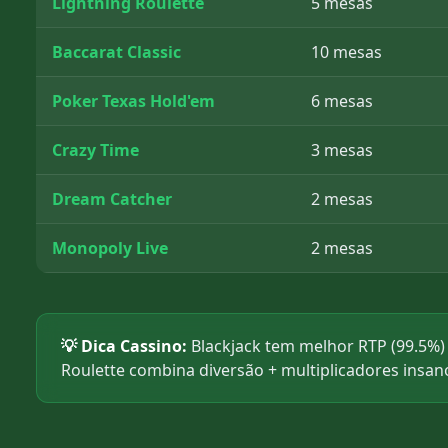
Lightning Roulette
5 mesas
Baccarat Classic
10 mesas
Poker Texas Hold'em
6 mesas
Crazy Time
3 mesas
Dream Catcher
2 mesas
Monopoly Live
2 mesas
💡 Dica Cassino:
Blackjack tem melhor RTP (99.5%) s
Roulette combina diversão + multiplicadores insan