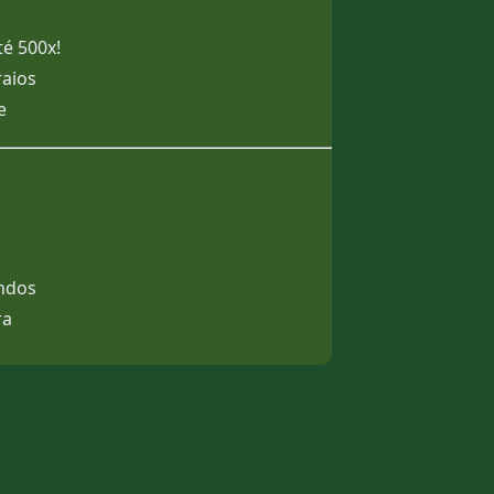
té 500x!
raios
e
ndos
ra