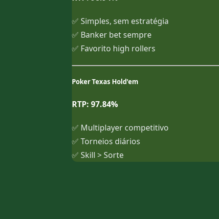
✅ Simples, sem estratégia
✅ Banker bet sempre
✅ Favorito high rollers
Poker Texas Hold'em
RTP: 97.84%
✅ Multiplayer competitivo
✅ Torneios diários
✅ Skill > Sorte