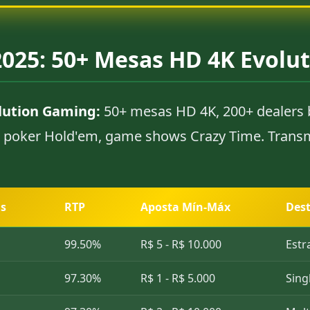
 2025: 50+ Mesas HD 4K Evol
lution Gaming:
50+ mesas HD 4K, 200+ dealers br
IP, poker Hold'em, game shows Crazy Time. Trans
is
RTP
Aposta Mín-Máx
Des
99.50%
R$ 5 - R$ 10.000
Estr
97.30%
R$ 1 - R$ 5.000
Sing