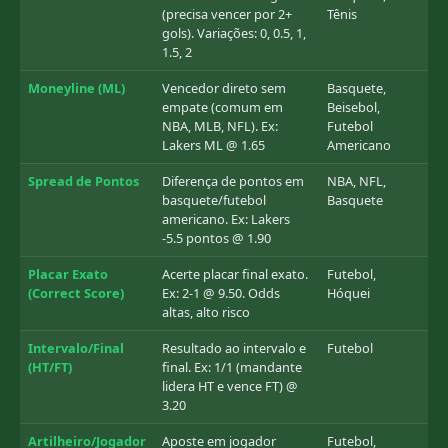
(precisa vencer por 2+
Tênis
gols). Variações: 0, 0.5, 1,
1.5, 2
Moneyline (ML)
Vencedor direto sem
Basquete,
⭐ 
empate (comum em
Beisebol,
NBA, MLB, NFL). Ex:
Futebol
Lakers ML @ 1.65
Americano
Spread de Pontos
Diferença de pontos em
NBA, NFL,
⭐⭐
basquete/futebol
Basquete
americano. Ex: Lakers
-5.5 pontos @ 1.90
Placar Exato
Acerte placar final exato.
Futebol,
⭐⭐
(Correct Score)
Ex: 2-1 @ 9.50. Odds
Hóquei
altas, alto risco
Intervalo/Final
Resultado ao intervalo e
Futebol
⭐
(HT/FT)
final. Ex: 1/1 (mandante
Av
lidera HT e vence FT) @
3.20
Artilheiro/Jogador
Aposte em jogador
Futebol,
⭐⭐