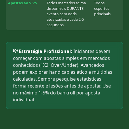
Apostas ao Vivo
Todos mercados acima
Todos
⭐
disponíveis DURANTE
esportes
Es
evento com odds
principais
atualizadas a cada 2-5
segundos
💡 Estratégia Profissional:
Iniciantes devem
começar com apostas simples em mercados
conhecidos (1X2, Over/Under). Avançados
podem explorar handicap asiático e múltiplas
calculadas. Sempre pesquise estatísticas,
forma recente e lesões antes de apostar. Use
no máximo 1-5% do bankroll por aposta
individual.