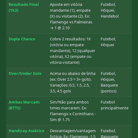
Resultado Final
Aposte em vitória
Futebol,
⭐ 
(1X2)
mandante (1), empate
Hóquei,
(X) ou visitante (2). Ex:
Handebol
Flamengo vs Palmeiras
→ 1 @ 2.10
Dupla Chance
Cobre 2 resultados: 1X
Futebol,
⭐ 
(vitória ou empate
Hóquei
mandante), 12 (qualquer
vitória), X2 (empate ou
vitória visitante)
Over/Under Gols
Acima ou abaixo de linha
Futebol,
⭐⭐
(ex: Over 2.5 = 3+ gols).
Hóquei,
Variações: 0.5, 1.5, 2.5,
Basquete
3.5, 4.5 gols
(pontos)
Ambas Marcam
Sim/Não para ambos
Futebol
⭐⭐
(BTTS)
times marcarem. Ex:
principalmente
Flamengo x Corinthians -
Sim @ 1.75
Handicap Asiático
Desvantagem/vantagem
Futebol,
⭐
fictícia. Ex: Flamengo -1.5
Basquete,
Av