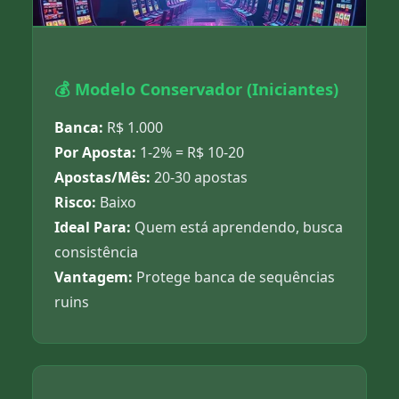
💰 Modelo Conservador (Iniciantes)
Banca:
R$ 1.000
Por Aposta:
1-2% = R$ 10-20
Apostas/Mês:
20-30 apostas
Risco:
Baixo
Ideal Para:
Quem está aprendendo, busca
consistência
Vantagem:
Protege banca de sequências
ruins