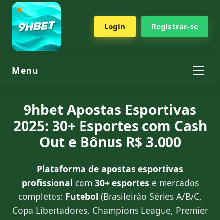
Login
Registrar-se
Menu
9hbet Apostas Esportivas
2025: 30+ Esportes com Cash
Out e Bônus R$ 3.000
Plataforma de apostas esportivas
profissional
com
30+ esportes
e mercados
completos:
Futebol
(Brasileirão Séries A/B/C,
Copa Libertadores, Champions League, Premier