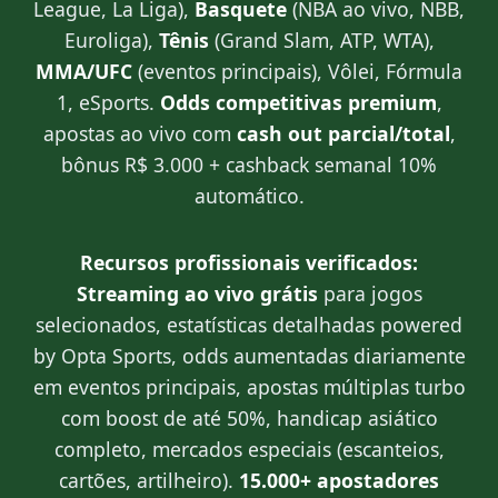
League, La Liga),
Basquete
(NBA ao vivo, NBB,
Euroliga),
Tênis
(Grand Slam, ATP, WTA),
MMA/UFC
(eventos principais), Vôlei, Fórmula
1, eSports.
Odds competitivas premium
,
apostas ao vivo com
cash out parcial/total
,
bônus R$ 3.000 + cashback semanal 10%
automático.
Recursos profissionais verificados:
Streaming ao vivo grátis
para jogos
selecionados, estatísticas detalhadas powered
by Opta Sports, odds aumentadas diariamente
em eventos principais, apostas múltiplas turbo
com boost de até 50%, handicap asiático
completo, mercados especiais (escanteios,
cartões, artilheiro).
15.000+ apostadores