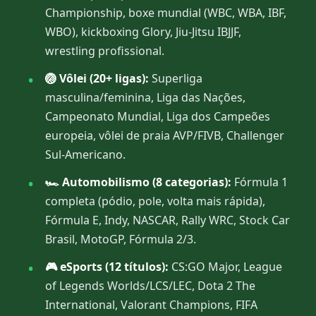
Championship, boxe mundial (WBC, WBA, IBF,
WBO), kickboxing Glory, Jiu-Jitsu IBJJF,
wrestling profissional.
🏐 Vôlei (20+ ligas):
Superliga
masculina/feminina, Liga das Nações,
Campeonato Mundial, Liga dos Campeões
europeia, vôlei de praia AVP/FIVB, Challenger
Sul-Americano.
🏎️ Automobilismo (8 categorias):
Fórmula 1
completa (pódio, pole, volta mais rápida),
Fórmula E, Indy, NASCAR, Rally WRC, Stock Car
Brasil, MotoGP, Fórmula 2/3.
🎮 eSports (12 títulos):
CS:GO Major, League
of Legends Worlds/LCS/LEC, Dota 2 The
International, Valorant Champions, FIFA