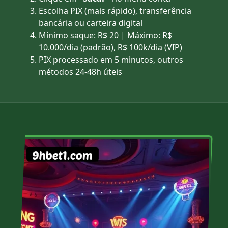
Escolha PIX (mais rápido), transferência
bancária ou carteira digital
Mínimo saque: R$ 20 | Máximo: R$
10.000/dia (padrão), R$ 100k/dia (VIP)
PIX processado em 5 minutos, outros
métodos 24-48h úteis