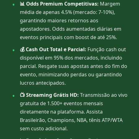
📊 Odds Premium Competitivas:
Margem
média de apenas 4.5% (mercado: 7-10%),
garantindo maiores retornos aos
apostadores. Odds aumentadas diárias em
eventos principais com boost de até 25%.
💰 Cash Out Total e Parcial:
Função cash out
disponível em 95% dos mercados, incluindo
parcial. Resgate suas apostas antes do fim do
evento, minimizando perdas ou garantindo
lucros antecipados.
📺 Streaming Grátis HD:
Transmissão ao vivo
gratuita de 1.500+ eventos mensais
diretamente na plataforma. Assista
Brasileirão, Champions, NBA, tênis ATP/WTA
sem custo adicional.