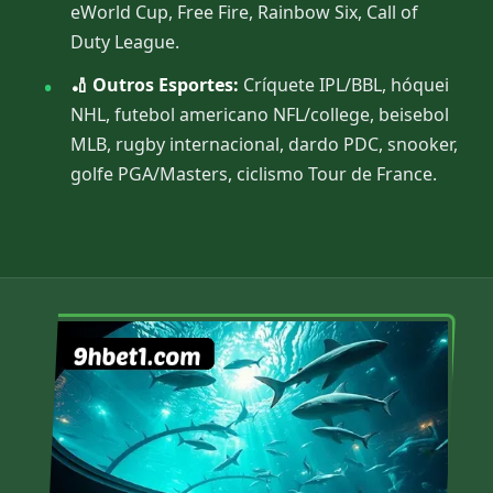
eWorld Cup, Free Fire, Rainbow Six, Call of
Duty League.
🏏 Outros Esportes:
Críquete IPL/BBL, hóquei
NHL, futebol americano NFL/college, beisebol
MLB, rugby internacional, dardo PDC, snooker,
golfe PGA/Masters, ciclismo Tour de France.