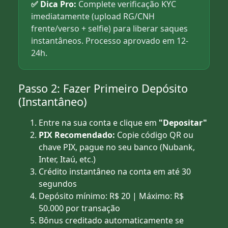
✅ Dica Pro:
Complete verificação KYC
imediatamente (upload RG/CNH
frente/verso + selfie) para liberar saques
instantâneos. Processo aprovado em 12-
24h.
Passo 2: Fazer Primeiro Depósito
(Instantâneo)
Entre na sua conta e clique em
"Depositar"
PIX Recomendado:
Copie código QR ou
chave PIX, pague no seu banco (Nubank,
Inter, Itaú, etc.)
Crédito instantâneo na conta em até 30
segundos
Depósito mínimo: R$ 20 | Máximo: R$
50.000 por transação
Bônus creditado automaticamente se