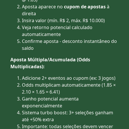
Aposta aparece no
cupom de apostas
à
direita
Insira valor (mín. R$ 2, máx. R$ 10.000)
Veja retorno potencial calculado
automaticamente
Confirme aposta - desconto instantâneo do
saldo
Aposta Múltipla/Acumulada (Odds
Multiplicadas):
Adicione 2+ eventos ao cupom (ex: 3 jogos)
Odds multiplicam automaticamente (1.85 ×
2.10 × 1.65 = 6.41)
Ganho potencial aumenta
exponencialmente
Sistema turbo boost: 3+ seleções ganham
até +50% extra
Importante: todas seleções devem vencer