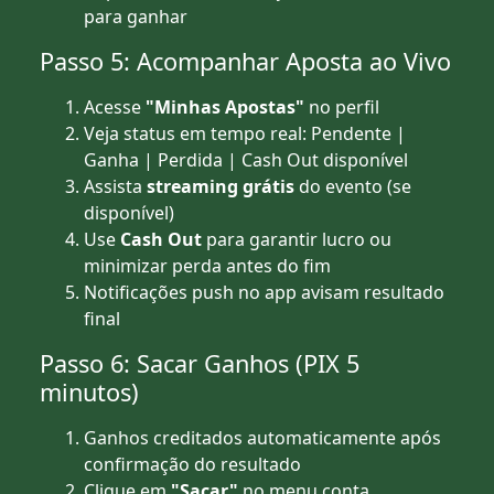
para ganhar
Passo 5: Acompanhar Aposta ao Vivo
Acesse
"Minhas Apostas"
no perfil
Veja status em tempo real: Pendente |
Ganha | Perdida | Cash Out disponível
Assista
streaming grátis
do evento (se
disponível)
Use
Cash Out
para garantir lucro ou
minimizar perda antes do fim
Notificações push no app avisam resultado
final
Passo 6: Sacar Ganhos (PIX 5
minutos)
Ganhos creditados automaticamente após
confirmação do resultado
Clique em
"Sacar"
no menu conta