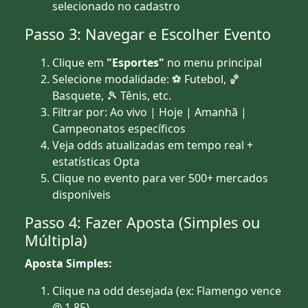
selecionado no cadastro
Passo 3: Navegar e Escolher Evento
Clique em
"Esportes"
no menu principal
Selecione modalidade: ⚽ Futebol, 🏀
Basquete, 🎾 Tênis, etc.
Filtrar por: Ao vivo | Hoje | Amanhã |
Campeonatos específicos
Veja odds atualizadas em tempo real +
estatísticas Opta
Clique no evento para ver 500+ mercados
disponíveis
Passo 4: Fazer Aposta (Simples ou
Múltipla)
Aposta Simples:
Clique na odd desejada (ex: Flamengo vence
@ 1.85)