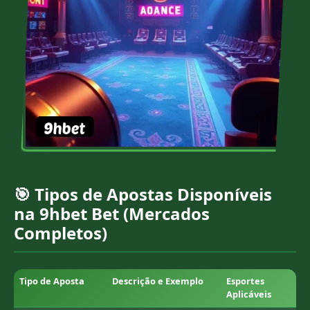
🎯 Tipos de Apostas Disponíveis
na 9hbet Bet (Mercados
Completos)
Tipo de Aposta
Descrição e Exemplo
Esportes
Di
Aplicáveis