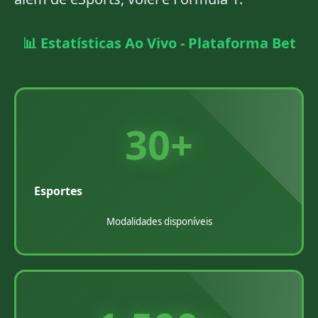
📊 Estatísticas Ao Vivo - Plataforma Bet
30+
Esportes
Modalidades disponíveis