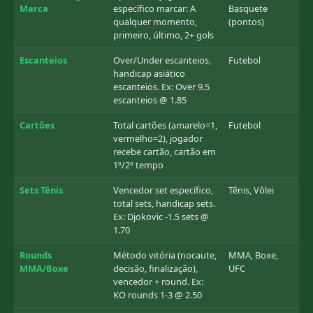
Marca
específico marcar: A
Basquete
qualquer momento,
(pontos)
primeiro, último, 2+ gols
Escanteios
Over/Under escanteios,
Futebol
⭐
handicap asiático
Av
escanteios. Ex: Over 9.5
escanteios @ 1.85
Cartões
Total cartões (amarelo=1,
Futebol
⭐
vermelho=2), jogador
Av
recebe cartão, cartão em
1º/2º tempo
Sets Tênis
Vencedor set específico,
Tênis, Vôlei
⭐⭐
total sets, handicap sets.
Ex: Djokovic -1.5 sets @
1.70
Rounds
Método vitória (nocaute,
MMA, Boxe,
⭐
MMA/Boxe
decisão, finalização),
UFC
Av
vencedor + round. Ex:
KO rounds 1-3 @ 2.50